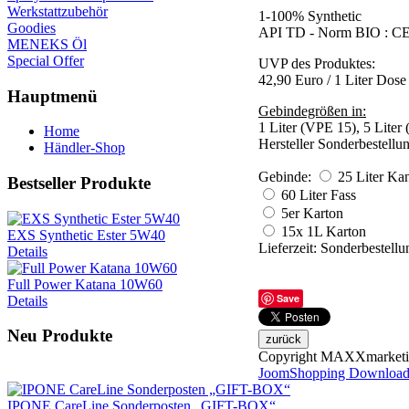
Werkstattzubehör
1-100% Synthetic
Goodies
API TD - Norm BIO : C
MENEKS Öl
Special Offer
UVP des Produktes:
42,90 Euro / 1 Liter Dose
Hauptmenü
Gebindegrößen in:
1 Liter (VPE 15), 5 Liter
Home
Hersteller Sonderbestell
Händler-Shop
Gebinde:
25 Liter Kan
Bestseller
Produkte
60 Liter Fass
5er Karton
15x 1L Karton
EXS Synthetic Ester 5W40
Lieferzeit: Sonderbestell
Details
Full Power Katana 10W60
Save
Details
Neu
Produkte
Copyright MAXXmarket
JoomShopping Download
IPONE CareLine Sonderposten „GIFT-BOX“