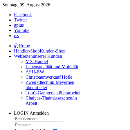
Sonntag, 09. August 2026
Facebook
Twitter
gplus
Youtube
rss
Home
Händler-Shop
Kunden-Shop
Webseiten
unserer Kunden
MX-Handel
Lebensqualität und Mobilität
ASH-BW
Christbaumverkauf Höfle
Zweiradtechnik-Meyer
neu
überarbeitet
Tom's Garage
neu überarbeitet
Chaiyas-Thaimassage
neu/in
Arbeit
LOGIN
Anmelden