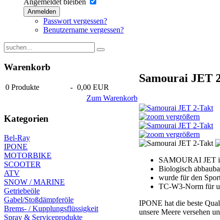
Angemeldet bleiben
Anmelden
Passwort vergessen?
Benutzername vergessen?
Warenkorb
Samourai JET 
0
Produkte
-
0,00 EUR
Zum Warenkorb
vergrößern
Kategorien
vergrößern
Bel-Ray
IPONE
MOTORBIKE
SAMOURAI JET ist e
SCOOTER
Biologisch abbauba
ATV
wurde für den Sport
SNOW / MARINE
TC-W3-Norm für u
Getriebeöle
Gabel/Stoßdämpferöle
IPONE hat die beste Qual
Brems- / Kupplungsflüssigkeit
unsere Meere versehen und
Spray & Serviceprodukte